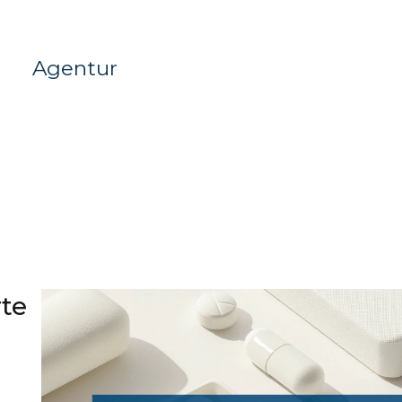
e
Agentur
rte